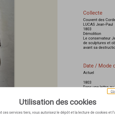
Collecte
Couvent des Corde
LUCAS Jean-Paul
1803
Démolition
Le conservateur J
de sculptures et ob
avant sa destructi
Date / Mode d
Actuel
1803
Dans une lettre au 
Co
1803), le conservat
accordé par l'entr
Utilisation des cookies
figures en pierre [
que plusieurs petite
citoyen Bourguigno
t ces services tiers, vous autorisez le dépôt et la lecture de cookies et l'u
100 francs il les a