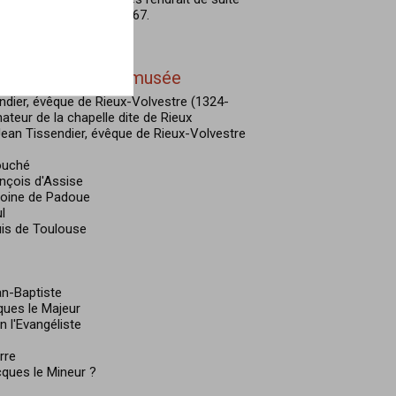
oschach, 1865, p. 266-267.
ée conservée au musée
dier, évêque de Rieux-Volvestre (1324-
ateur de la chapelle dite de Rieux
ean Tissendier, évêque de Rieux-Volvestre
ouché
nçois d'Assise
toine de Padoue
l
uis de Toulouse
an-Baptiste
ques le Majeur
n l'Evangéliste
rre
ques le Mineur ?