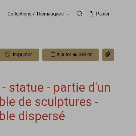
Collections / Thématiques
Panier
Rechercher dans la collect
Copier le lien 
Imprimer
Ajouter au panier
- statue - partie d'un
le de sculptures -
le dispersé