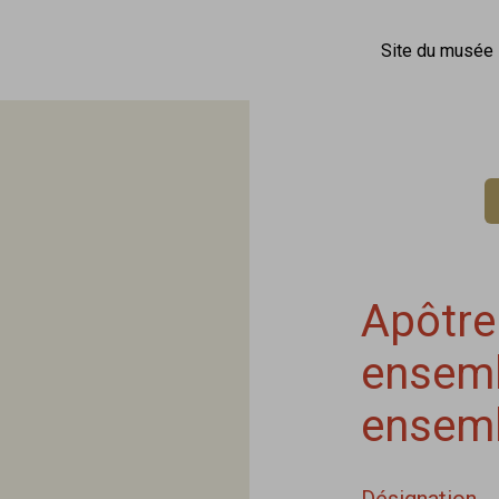
Site du musée
Apôtre 
ensemb
ensemb