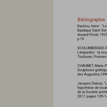
Bibliographie
Rachou, Henri : "Le
Basilique Saint-Se
douard Privat, 191
p.19
SCHLUMBERGER-PRA
Languedoc : la scu
Toulouse, Presses U
CHAUMET, Marie-Pier
Sculptures gothiqu
des Augustins,199
Jacques Dubois, "L
hypothèse de local
de la Société arché
2017, pages 139-1