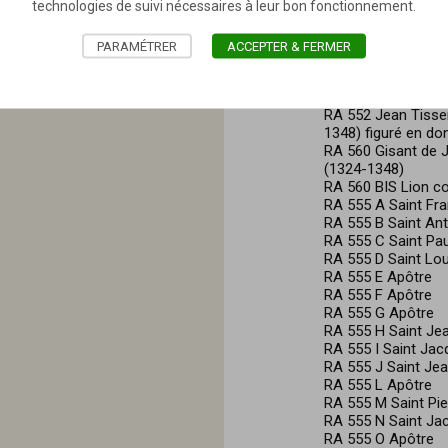
technologies de suivi nécessaires à leur bon fonctionnement.
au Musée". Voir, R
PARAMÉTRER
ACCEPTER & FERMER
Œuvre associ
RA 552 Jean Tissen
1348) figuré en don
RA 560 Gisant de J
(1324-1348)
RA 560 BIS Lion c
RA 555 A Saint Fra
RA 555 B Saint An
RA 555 C Saint Pau
RA 555 D Saint Lo
RA 555 E Apôtre
RA 555 F Apôtre
RA 555 G Apôtre
RA 555 H Saint Je
RA 555 I Saint Jac
RA 555 J Saint Jea
RA 555 L Apôtre
RA 555 M Saint Pie
RA 555 N Saint Jac
RA 555 O Apôtre