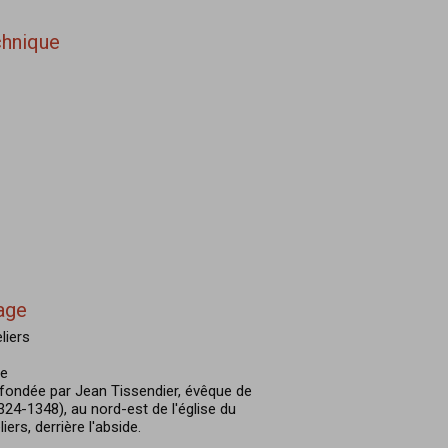
chnique
age
liers
re
fondée par Jean Tissendier, évêque de
324-1348), au nord-est de l'église du
ers, derrière l'abside.