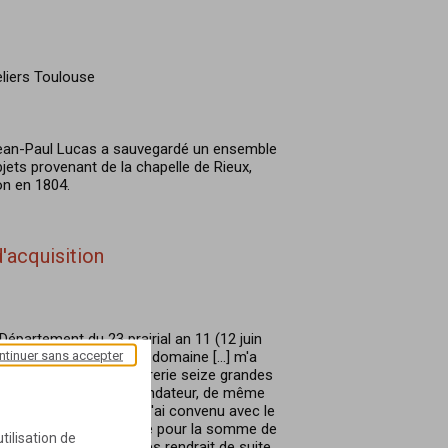
liers Toulouse
ean-Paul Lucas a sauvegardé un ensemble
jets provenant de la chapelle de Rieux,
on en 1804.
'acquisition
Département du 23 prairial an 11 (12 juin
ntinuer sans accepter
eur Lucas indique : "Le domaine [...] m'a
emise du citoyen Lafferrerie seize grandes
...], une en marbre, du fondateur, de même
s et autres objets. [...] j'ai convenu avec le
n, tailleur de pierre, que pour la somme de
tilisation de
rracherait des murs et les rendrait de suite