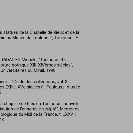
s statues de la Chapelle de Rieux et de la
rnin au Musée de Toulouse", Toulouse : E
0
DALIER Michèle, "Toulouse et le
lpture gothique XIII-XIVèmes siècles",
niversitaires du Mirail, 1998
re : "Guide des collections, vol. 3 :
es (XIIIe-XVe siècles)" ; Toulouse, musée
8.
a chapelle de Rieux à Toulouse : nouvelle
isation de l'ensemble sculpté", Mémoires
ologique du Midi de la France, t. LXXVII,
43.