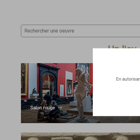
Un lieu
En autorisan
Salon rouge