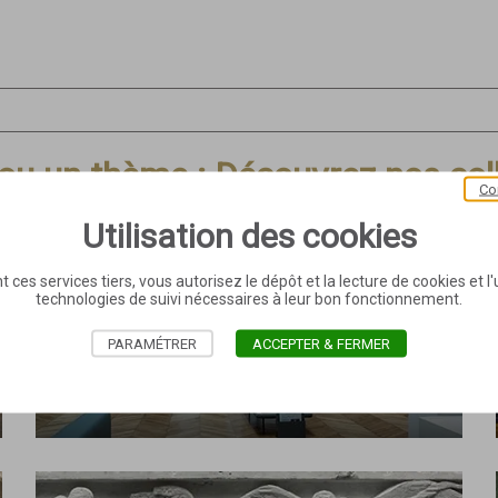
 ou un thème : Découvrez nos col
Co
Utilisation des cookies
t ces services tiers, vous autorisez le dépôt et la lecture de cookies et l'u
technologies de suivi nécessaires à leur bon fonctionnement.
PARAMÉTRER
ACCEPTER & FERMER
Salon vert