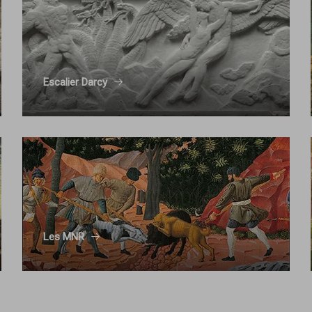
Escalier Darcy
Les MNR