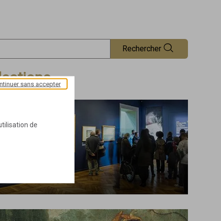
Rechercher
lections
ntinuer sans accepter
tilisation de
Petit salon