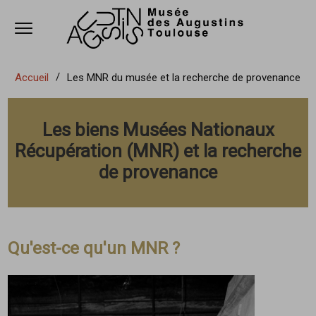
Ouvrir le menu
Accèder directement au contenu
Accèder directement au contenu
Accueil
Les MNR du musée et la recherche de provenance
Les biens Musées Nationaux
Récupération (MNR) et la recherche
de provenance
Qu'est-ce qu'un MNR ?