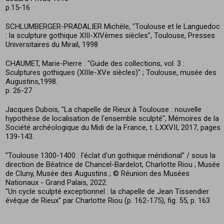
p.15-16
SCHLUMBERGER-PRADALIER Michèle, "Toulouse et le Languedoc
: la sculpture gothique XIII-XIVèmes siècles", Toulouse, Presses
Universitaires du Mirail, 1998
CHAUMET, Marie-Pierre : "Guide des collections, vol. 3 :
Sculptures gothiques (XIIIe-XVe siècles)" ; Toulouse, musée des
Augustins,1998.
p. 26-27
Jacques Dubois, "La chapelle de Rieux à Toulouse : nouvelle
hypothèse de localisation de l'ensemble sculpté", Mémoires de la
Société archéologique du Midi de la France, t. LXXVII, 2017, pages
139-143.
"Toulouse 1300-1400 : l'éclat d'un gothique méridional" / sous la
direction de Béatrice de Chancel-Bardelot, Charlotte Riou ; Musée
de Cluny, Musée des Augustins ; © Réunion des Musées
Nationaux - Grand Palais, 2022.
"Un cycle sculpté exceptionnel : la chapelle de Jean Tissendier
évêque de Rieux" par Charlotte Riou (p. 162-175), fig. 55, p. 163