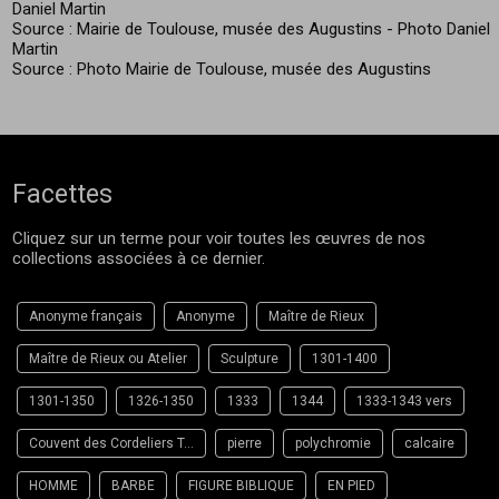
Daniel Martin
Source : Mairie de Toulouse, musée des Augustins - Photo Daniel
Martin
Source : Photo Mairie de Toulouse, musée des Augustins
Facettes
Cliquez sur un terme pour voir toutes les œuvres de nos
collections associées à ce dernier.
Anonyme français
Anonyme
Maître de Rieux
Maître de Rieux ou Atelier
Sculpture
1301-1400
1301-1350
1326-1350
1333
1344
1333-1343 vers
Couvent des Cordeliers Toulouse
pierre
polychromie
calcaire
HOMME
BARBE
FIGURE BIBLIQUE
EN PIED