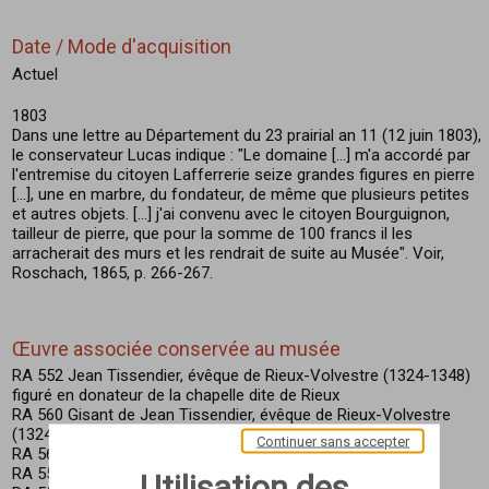
Date / Mode d'acquisition
Actuel
1803
Dans une lettre au Département du 23 prairial an 11 (12 juin 1803),
le conservateur Lucas indique : "Le domaine [...] m'a accordé par
l'entremise du citoyen Lafferrerie seize grandes figures en pierre
[...], une en marbre, du fondateur, de même que plusieurs petites
et autres objets. [...] j'ai convenu avec le citoyen Bourguignon,
tailleur de pierre, que pour la somme de 100 francs il les
arracherait des murs et les rendrait de suite au Musée". Voir,
Roschach, 1865, p. 266-267.
Œuvre associée conservée au musée
RA 552 Jean Tissendier, évêque de Rieux-Volvestre (1324-1348)
figuré en donateur de la chapelle dite de Rieux
RA 560 Gisant de Jean Tissendier, évêque de Rieux-Volvestre
(1324-1348)
Continuer sans accepter
RA 560 BIS Lion couché
RA 555 A Saint François d'Assise
Utilisation des