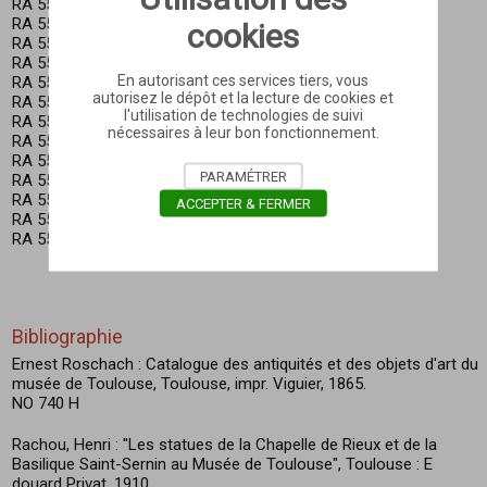
RA 555 B Saint Antoine de Padoue
RA 555 C Saint Paul
cookies
RA 555 D Saint Louis de Toulouse
RA 555 E Apôtre
En autorisant ces services tiers, vous
RA 555 F Apôtre
autorisez le dépôt et la lecture de cookies et
RA 555 H Saint Jean-Baptiste
l'utilisation de technologies de suivi
RA 555 I Saint Jacques le Majeur
nécessaires à leur bon fonctionnement.
RA 555 J Saint Jean l'Evangéliste
RA 555 K Apôtre
PARAMÉTRER
RA 555 L Apôtre
RA 555 M Saint Pierre
ACCEPTER & FERMER
RA 555 N Saint Jacques le Mineur ?
RA 555 O Apôtre
Bibliographie
Ernest Roschach : Catalogue des antiquités et des objets d'art du
musée de Toulouse, Toulouse, impr. Viguier, 1865.
NO 740 H
Rachou, Henri : "Les statues de la Chapelle de Rieux et de la
Basilique Saint-Sernin au Musée de Toulouse", Toulouse : E
douard Privat, 1910