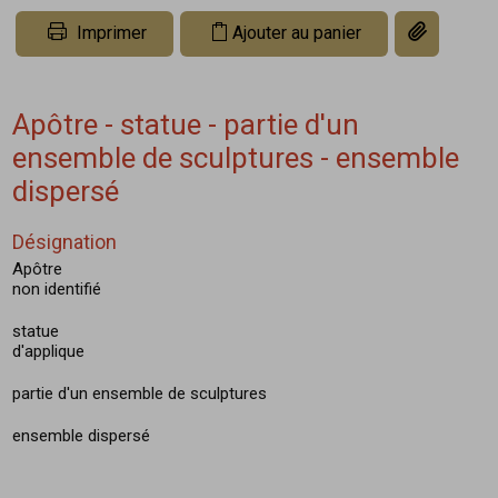
Copier le li
Imprimer
Ajouter au panier
Apôtre - statue - partie d'un
ensemble de sculptures - ensemble
dispersé
Désignation
Apôtre
non identifié
statue
d'applique
partie d'un ensemble de sculptures
ensemble dispersé