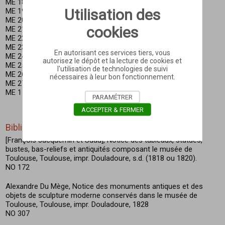
ME 18 Grecque et ruban
Utilisation des
ME 19 Saint Jacques le Mineur
ME 20 Rinceaux
cookies
ME 21 Palmettes en fleurons et grecque
ME 22 Saint André
ME 23 Grecque et ruban
En autorisant ces services tiers, vous
ME 24 Apôtres indéterminés
autorisez le dépôt et la lecture de cookies et
ME 25 Lions et athlète dans des rinceaux
l'utilisation de technologies de suivi
ME 26 Palmettes
nécessaires à leur bon fonctionnement.
ME 27 Monstres
ME 1 Apôtres indéterminés
PARAMÉTRER
ACCEPTER & FERMER
Bibliographie
[François Jacquemin et Suau], Notice des tableaux, statues,
bustes, bas-reliefs et antiquités composant le musée de
Toulouse, Toulouse, impr. Douladoure, s.d. (1818 ou 1820).
NO 172
Alexandre Du Mège, Notice des monuments antiques et des
objets de sculpture moderne conservés dans le musée de
Toulouse, Toulouse, impr. Douladoure, 1828
NO 307