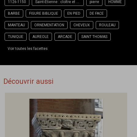
1126-1150
Saint-Etienne : cloître et bâtiments adjacents Toulouse
pierre
HOMME
BARBE
FIGURE BIBLIQUE
EN PIED
DE FACE
MANTEAU
ORNEMENTATION
CHEVEUX
ROULEAU
TUNIQUE
AUREOLE
ARCADE
SAINT THOMAS
Voir toutes les facettes
Découvrir aussi