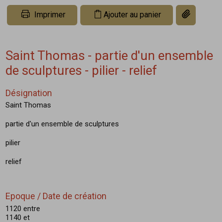
Copier le li
Imprimer
Ajouter au panier
Saint Thomas - partie d'un ensemble
de sculptures - pilier - relief
Désignation
Saint Thomas
partie d'un ensemble de sculptures
pilier
relief
Epoque / Date de création
1120 entre
1140 et