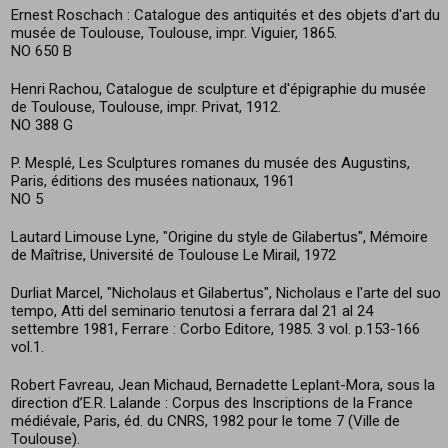
Ernest Roschach : Catalogue des antiquités et des objets d'art du
musée de Toulouse, Toulouse, impr. Viguier, 1865.
NO 650 B
Henri Rachou, Catalogue de sculpture et d'épigraphie du musée
de Toulouse, Toulouse, impr. Privat, 1912.
NO 388 G
P. Mesplé, Les Sculptures romanes du musée des Augustins,
Paris, éditions des musées nationaux, 1961
NO 5
Lautard Limouse Lyne, "Origine du style de Gilabertus", Mémoire
de Maîtrise, Université de Toulouse Le Mirail, 1972
Durliat Marcel, "Nicholaus et Gilabertus", Nicholaus e l'arte del suo
tempo, Atti del seminario tenutosi a ferrara dal 21 al 24
settembre 1981, Ferrare : Corbo Editore, 1985. 3 vol. p.153-166
vol.1.
Robert Favreau, Jean Michaud, Bernadette Leplant-Mora, sous la
direction d’E.R. Lalande : Corpus des Inscriptions de la France
médiévale, Paris, éd. du CNRS, 1982 pour le tome 7 (Ville de
Toulouse).