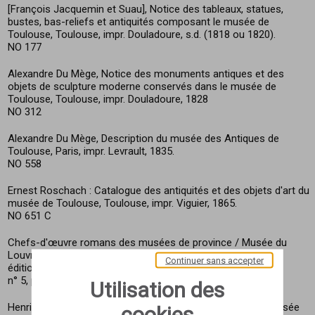
[François Jacquemin et Suau], Notice des tableaux, statues,
bustes, bas-reliefs et antiquités composant le musée de
Toulouse, Toulouse, impr. Douladoure, s.d. (1818 ou 1820).
NO 177
Alexandre Du Mège, Notice des monuments antiques et des
objets de sculpture moderne conservés dans le musée de
Toulouse, Toulouse, impr. Douladoure, 1828
NO 312
Alexandre Du Mège, Description du musée des Antiques de
Toulouse, Paris, impr. Levrault, 1835.
NO 558
Ernest Roschach : Catalogue des antiquités et des objets d'art du
musée de Toulouse, Toulouse, impr. Viguier, 1865.
NO 651 C
Chefs-d'œuvre romans des musées de province / Musée du
Louvre, [exposition, 22 novembre 1957 - 24 mars 1958, 2e
Continuer sans accepter
édition], éditions des musées nationaux, 1957.
n° 5, p. 4-5.
Utilisation des
Henri Rachou, Catalogue de sculpture et d'épigraphie du musée
cookies