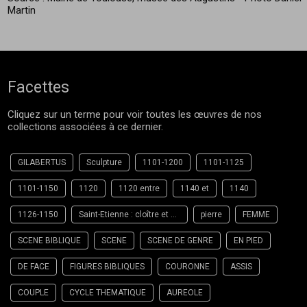
Martin
Facettes
Cliquez sur un terme pour voir toutes les œuvres de nos
collections associées à ce dernier.
GILABERTUS
Sculpture
1101-1200
1101-1125
1101-1150
1120
1120 entre
1140 et
1140
1126-1150
Saint-Etienne : cloître et bâtiments adjacents Toulouse
pierre
FEMME
SCENE BIBLIQUE
SCENE
SCENE DE GENRE
EN PIED
DE FACE
FIGURES BIBLIQUES
COURONNE
ASSIS
COUPLE
CYCLE THEMATIQUE
AUREOLE