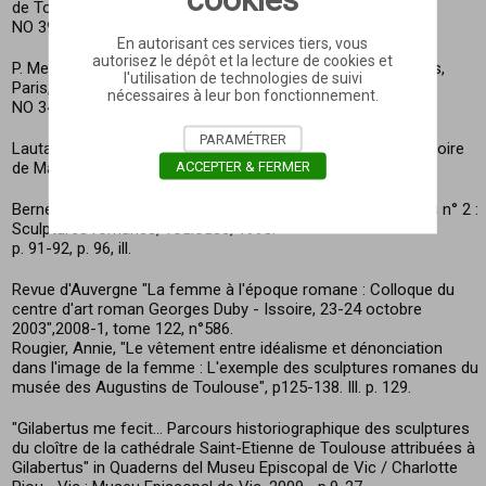
de Toulouse, Toulouse, impr. Privat, 1912.
NO 392
En autorisant ces services tiers, vous
autorisez le dépôt et la lecture de cookies et
P. Mesplé, Les Sculptures romanes du musée des Augustins,
l'utilisation de technologies de suivi
Paris, éditions des musées nationaux, 1961
nécessaires à leur bon fonctionnement.
NO 34
PARAMÉTRER
Lautard Limouse Lyne, "Origine du style de Gilabertus", Mémoire
ACCEPTER & FERMER
de Maîtrise, Université de Toulouse Le Mirail, 1972
Berne Caroline, Musée des Augustins, Guide des collections n° 2 :
Sculptures romanes, Toulouse, 1998.
p. 91-92, p. 96, ill.
Revue d'Auvergne "La femme à l'époque romane : Colloque du
centre d'art roman Georges Duby - Issoire, 23-24 octobre
2003",2008-1, tome 122, n°586.
Rougier, Annie, "Le vêtement entre idéalisme et dénonciation
dans l'image de la femme : L'exemple des sculptures romanes du
musée des Augustins de Toulouse", p125-138. Ill. p. 129.
"Gilabertus me fecit... Parcours historiographique des sculptures
du cloître de la cathédrale Saint-Etienne de Toulouse attribuées à
Gilabertus" in Quaderns del Museu Episcopal de Vic / Charlotte