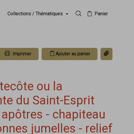
Collections / Thématiques
Panier
Rechercher dans la collect
Copier le lien 
Imprimer
Ajouter au panier
tecôte ou la
te du Saint-Esprit
 apôtres - chapiteau
nnes jumelles - relief