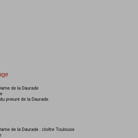
age
Dame de la Daurade
re
 du prieuré de la Daurade.
ame de la Daurade : cloître Toulouse
e