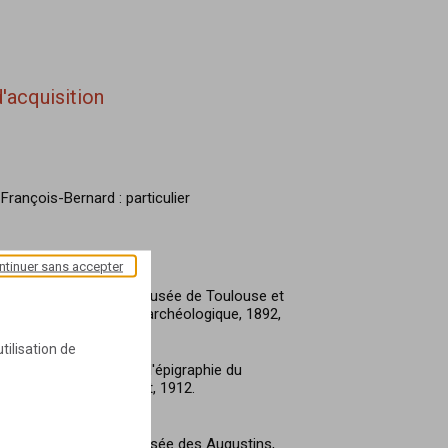
'acquisition
ançois-Bernard : particulier
ntinuer sans accepter
Chapiteaux romans du Musée de Toulouse et
 du XIIe siècle", Revue archéologique, 1892,
tilisation de
logue de sculpture et d'épigraphie du
 Toulouse, impr. Privat, 1912.
ulptures romanes du musée des Augustins,