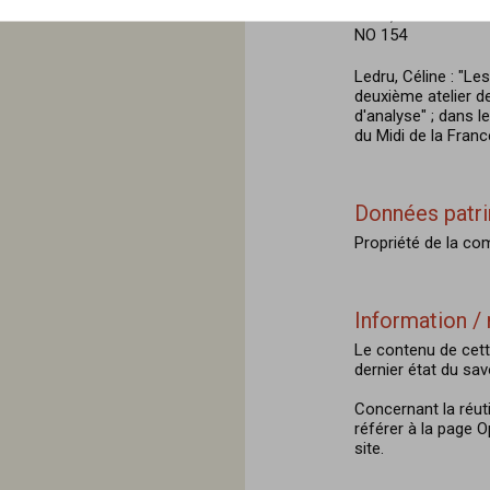
Paris, éditions de
NO 154
Ledru, Céline : "L
deuxième atelier d
d'analyse" ; dans 
du Midi de la France
Données patr
Propriété de la c
Information / 
Le contenu de cett
dernier état du savo
Concernant la réut
référer à la page 
site.