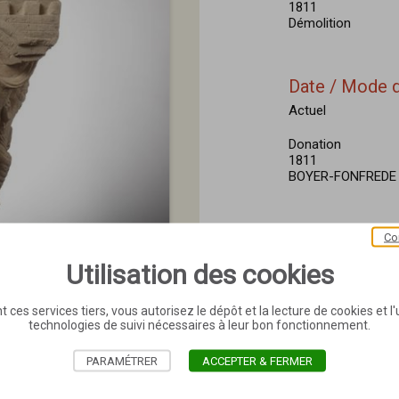
1811
Démolition
Date / Mode d
Actuel
Donation
1811
BOYER-FONFREDE Fr
Bibliographie
Co
Mâle Emile, "Les 
Utilisation des cookies
l'Ecole toulousaine
T.20, p.176-197.
t ces services tiers, vous autorisez le dépôt et la lecture de cookies et l'u
technologies de suivi nécessaires à leur bon fonctionnement.
Henri Rachou, Cata
musée de Toulouse,
NO 468
PARAMÉTRER
ACCEPTER & FERMER
P. Mesplé, Les Sc