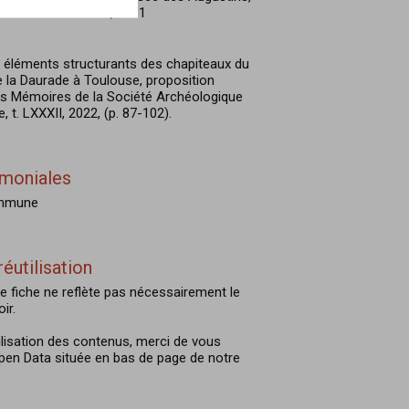
s musées nationaux, 1961
es éléments structurants des chapiteaux du
e la Daurade à Toulouse, proposition
les Mémoires de la Société Archéologique
, t. LXXXII, 2022, (p. 87-102).
imoniales
ommune
réutilisation
e fiche ne reflète pas nécessairement le
ir.
ilisation des contenus, merci de vous
Open Data située en bas de page de notre