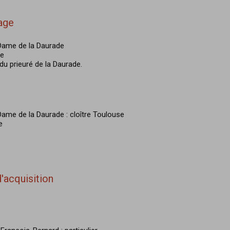
age
Dame de la Daurade
re
 du prieuré de la Daurade.
ame de la Daurade : cloître Toulouse
e
'acquisition