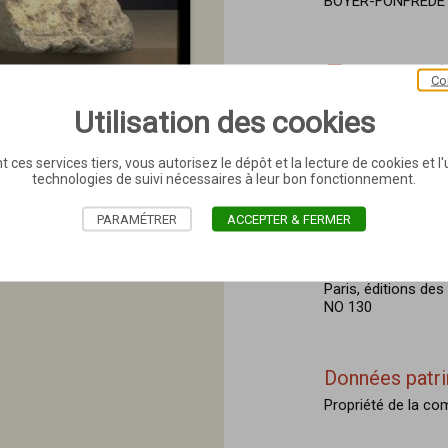
BOYER-FONFREDE Fr
Œuvre associ
Co
ME 131 L'Arrestati
Utilisation des cookies
t ces services tiers, vous autorisez le dépôt et la lecture de cookies et l'u
Bibliographie
technologies de suivi nécessaires à leur bon fonctionnement.
Henri Rachou, Cata
musée de Toulouse,
PARAMÉTRER
ACCEPTER & FERMER
NO 459
P. Mesplé, Les Sc
Paris, éditions de
NO 130
Données patr
Propriété de la c