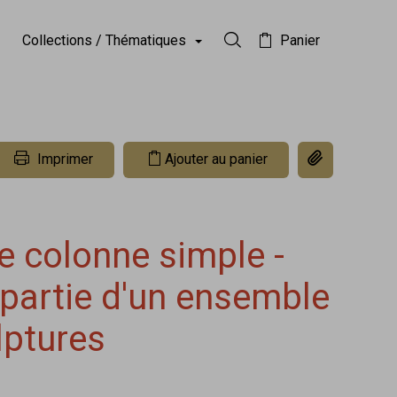
Collections / Thématiques
Panier
Rechercher dans la collect
Copier le lien 
Imprimer
Ajouter au panier
e colonne simple -
- partie d'un ensemble
lptures