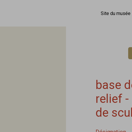
Site du musée
base d
relief 
de scu