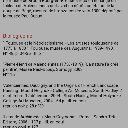
Le musée de Brou à Bourg-en-Bresse a reçu en échange du
tableau de Valenciennes qu'il avait en dépôt, un étalon de la
coupe de Bagé, mesure de bronze coulée vers 1300 déposé par
le musée Paul Dupuy.
Bibliographie
" Toulouse et le Néoclacissisme - Les artistes toulousains de
1775 à 1830 ", Toulouse, musée des Augustins, 1989-1990.
N° 48, p. 34-35 ; Ill. p. 1
"Pierre-Henri de Valenciennes (1756-1819). "La nature l'a créé
peintre", Musée Paul-Dupuy, Somogy, 2003
N°115
Valenciennes, Daubigny, and the Origins of French Landscape
Painting : Mount Holyhoke College Art Museum, South Hadley, 7
septembre-12 décembre 2004.- South Hadley, Mount Holyhoke
College Art Museum, 2004.- 64 p. : ill. en coul.
repr. en noir p.28 n°30
Il grande Archimede / Mario Geymonat.- Rome : Sandro Teti
Editore, 2006.- 137 p. : ill. en coul.
repr. en coul. p.127