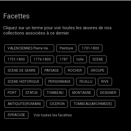
Facettes
Cliquez sur un terme pour voir toutes les œuvres de nos
collections associées à ce dernier.
VALENCIENNES Pierre Henri de
Peinture
1701-1800
1751-1800
1776-1800
1787
toile
SCENE
SCENE DE GENRE
PAYSAGE
ROCHER
GROUPE
SCENE HISTORIQUE
PERSONNAGE
FEUILLU
RIVE
PORT
STATUE
TOMBEAU
MONTAGNE
DESIGNER
ANTIQUITE(ROMAIN)
CICERON
TOMBEAU(ARCHIMEDE)
SYRACUSE
Voir toutes les facettes