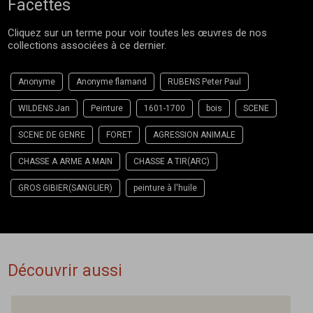
Facettes
Cliquez sur un terme pour voir toutes les œuvres de nos
collections associées à ce dernier.
Anonyme
Anonyme flamand
RUBENS Peter Paul
WILDENS Jan
Peinture
1601-1700
bois
SCENE
SCENE DE GENRE
FORET
AGRESSION ANIMALE
CHASSE A ARME A MAIN
CHASSE A TIR(ARC)
GROS GIBIER(SANGLIER)
peinture à l'huile
Découvrir aussi