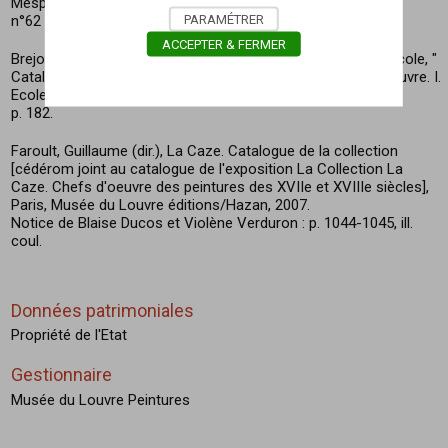
Mesplé.- 49 p. : ill. N&B.
PARAMÉTRER
n°62 p.34
ACCEPTER & FERMER
Brejon de Lavergnée Arnauld, Foucart Jacques, Reynaud Nicole, "
Catalogue sommaire illustré des peintures du musée du Louvre. I.
Ecoles flamande et hollandaise ", Paris, R.M.N., 1979.
p. 182.
Faroult, Guillaume (dir.), La Caze. Catalogue de la collection
[cédérom joint au catalogue de l'exposition La Collection La
Caze. Chefs d'oeuvre des peintures des XVIIe et XVIIIe siècles],
Paris, Musée du Louvre éditions/Hazan, 2007.
Notice de Blaise Ducos et Violène Verduron : p. 1044-1045, ill.
coul.
Données patrimoniales
Propriété de l'Etat
Gestionnaire
Musée du Louvre Peintures