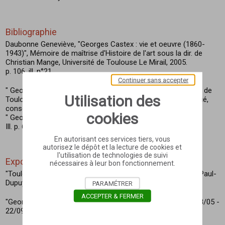
Bibliographie
Daubonne Geneviève, "Georges Castex : vie et oeuvre (1860-
1943)", Mémoire de maîtrise d'Histoire de l'art sous la dir. de
Christian Mange, Université de Toulouse Le Mirail, 2005.
p. 106, ill. n°21
Continuer sans accepter
" Georges Castex (Collioure 1860 - Toulouse 1943) : Peintre de
Utilisation des
Toulouse " / Musée du Pays de Cocagne - Lavaur, Paul Ruffié,
conservateur ; Art & Caractère Lavaur, 2024.
cookies
" Georges Castex à la salle des Illustres " (p.54-67).
Ill. p. 60
En autorisant ces services tiers, vous
autorisez le dépôt et la lecture de cookies et
l'utilisation de technologies de suivi
Exposition
nécessaires à leur bon fonctionnement.
"Toulouse : l’architecture au XIXe siècle", Toulouse, Musée Paul-
Dupuy, 14 avril au 30 avril 2000.
PARAMÉTRER
ACCEPTER & FERMER
"Georges Castex" - Lavaur, musée du Pays de Cocagne - 18/05 -
22/09/2024