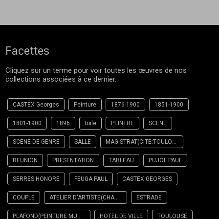
Facettes
Cliquez sur un terme pour voir toutes les œuvres de nos
collections associées à ce dernier.
CASTEX Georges
Peinture
1876-1900
1851-1900
1801-1900
1896
toile
PEINTRE
SCENE
SCENE DE GENRE
SALLE
MAGISTRAT(CITE:TOULOUSE)
REUNION
PRESENTATION
TABLEAU
PUJOL PAUL
SERRES HONORE
FEUGA PAUL
CASTEX GEORGES
COUPLE
ATELIER D'ARTISTE(CHANTIER)
ESTRADE
PLAFOND(PEINTURE MURALE)
HOTEL DE VILLE
TOULOUSE