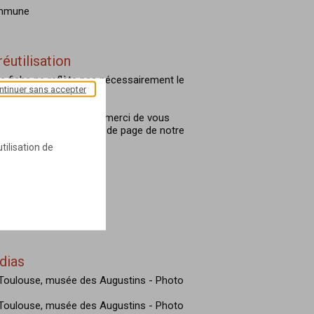
ommune
réutilisation
e fiche ne reflète pas nécessairement le
ntinuer sans accepter
ir.
ilisation des contenus, merci de vous
Open Data située en bas de page de notre
tilisation de
à jour
 10:55:56
dias
e Toulouse, musée des Augustins - Photo
e Toulouse, musée des Augustins - Photo