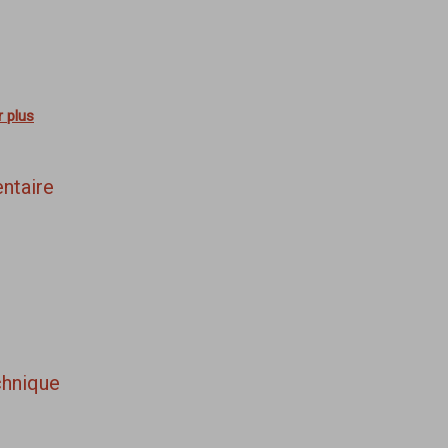
r plus
ntaire
chnique