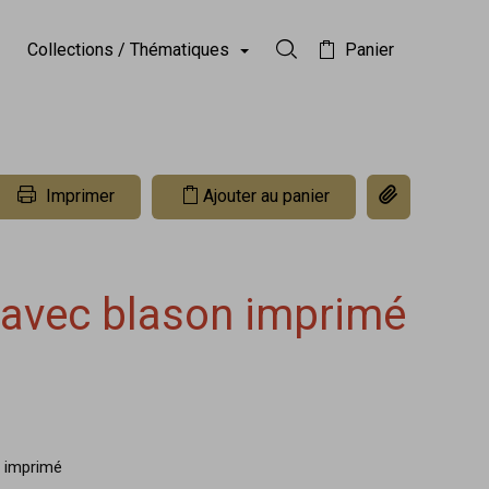
Collections / Thématiques
Panier
Rechercher dans la collect
Copier le lien 
Imprimer
Ajouter au panier
 avec blason imprimé
n imprimé