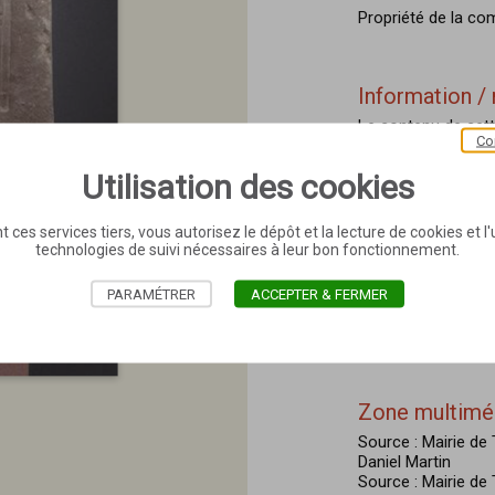
Propriété de la c
Information / 
Le contenu de cett
Co
dernier état du savo
Utilisation des cookies
Concernant la réut
référer à la page 
site.
t ces services tiers, vous autorisez le dépôt et la lecture de cookies et l'u
technologies de suivi nécessaires à leur bon fonctionnement.
PARAMÉTRER
ACCEPTER & FERMER
Dernière mise 
jeudi 11 avril 2024
Zone multimé
Source : Mairie d
Daniel Martin
Source : Mairie d