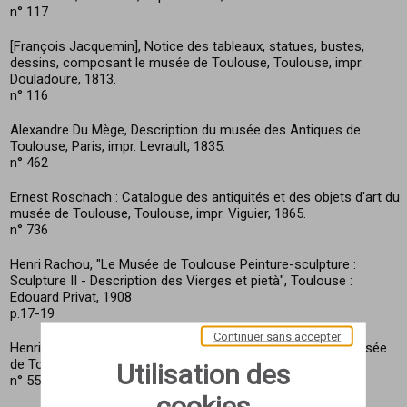
n° 117
[François Jacquemin], Notice des tableaux, statues, bustes,
dessins, composant le musée de Toulouse, Toulouse, impr.
Douladoure, 1813.
n° 116
Alexandre Du Mège, Description du musée des Antiques de
Toulouse, Paris, impr. Levrault, 1835.
n° 462
Ernest Roschach : Catalogue des antiquités et des objets d'art du
musée de Toulouse, Toulouse, impr. Viguier, 1865.
n° 736
Henri Rachou, "Le Musée de Toulouse Peinture-sculpture :
Sculpture II - Description des Vierges et pietà", Toulouse :
Edouard Privat, 1908
p.17-19
Continuer sans accepter
Henri Rachou, Catalogue de sculpture et d'épigraphie du musée
de Toulouse, Toulouse, impr. Privat, 1912.
Utilisation des
n° 551
cookies