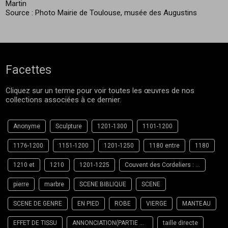
Martin
Source : Photo Mairie de Toulouse, musée des Augustins
Facettes
Cliquez sur un terme pour voir toutes les œuvres de nos
collections associées à ce dernier.
Anonyme
Sculpture
1201-1300
1101-1200
1176-1200
1151-1200
1201-1250
1180 entre
1180
1210 et
1210
1201-1225
Couvent des Cordeliers : église Toulouse
pierre
marbre
SCENE BIBLIQUE
SCENE
SCENE DE GENRE
EN PIED
ROBE
VIERGE
MANTEAU
EFFET DE TISSU
ANNONCIATION(PARTIE DE)
taille directe