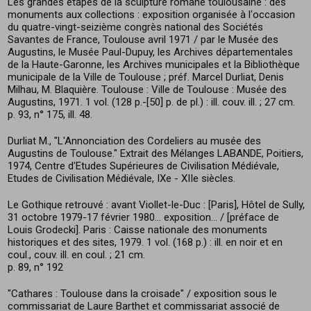
Les grandes étapes de la sculpture romane toulousaine : des
monuments aux collections : exposition organisée à l'occasion
du quatre-vingt-seizième congrès national des Sociétés
Savantes de France, Toulouse avril 1971 / par le Musée des
Augustins, le Musée Paul-Dupuy, les Archives départementales
de la Haute-Garonne, les Archives municipales et la Bibliothèque
municipale de la Ville de Toulouse ; préf. Marcel Durliat, Denis
Milhau, M. Blaquière. Toulouse : Ville de Toulouse : Musée des
Augustins, 1971. 1 vol. (128 p.-[50] p. de pl.) : ill. couv. ill. ; 27 cm.
p. 93, n° 175, ill. 48.
Durliat M., "L'Annonciation des Cordeliers au musée des
Augustins de Toulouse." Extrait des Mélanges LABANDE, Poitiers,
1974, Centre d'Etudes Supérieures de Civilisation Médiévale,
Etudes de Civilisation Médiévale, IXe - XIIe siècles.
Le Gothique retrouvé : avant Viollet-le-Duc : [Paris], Hôtel de Sully,
31 octobre 1979-17 février 1980... exposition... / [préface de
Louis Grodecki]. Paris : Caisse nationale des monuments
historiques et des sites, 1979. 1 vol. (168 p.) : ill. en noir et en
coul., couv. ill. en coul. ; 21 cm.
p. 89, n° 192
"Cathares : Toulouse dans la croisade" / exposition sous le
commissariat de Laure Barthet et commissariat associé de