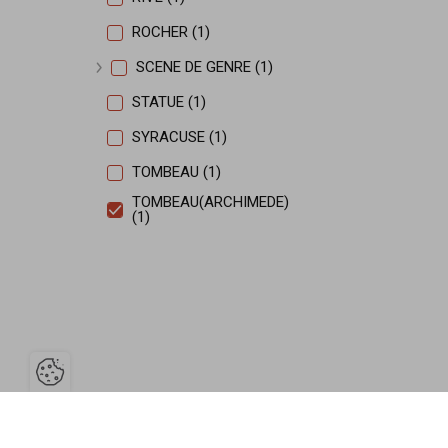
ROCHER (1)
SCENE DE GENRE (1)
Afficher plus
STATUE (1)
SYRACUSE (1)
TOMBEAU (1)
TOMBEAU(ARCHIMEDE)
(1)
Ouvrir la barre de gestion des cooki