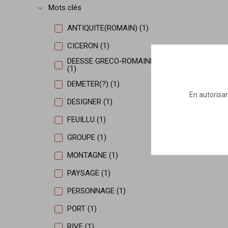
Mots clés
Afficher plus
ANTIQUITE(ROMAIN) (1)
CICERON (1)
DEESSE GRECO-ROMAINE
(1)
DEMETER(?) (1)
En autorisan
DESIGNER (1)
FEUILLU (1)
GROUPE (1)
MONTAGNE (1)
PAYSAGE (1)
PERSONNAGE (1)
PORT (1)
RIVE (1)