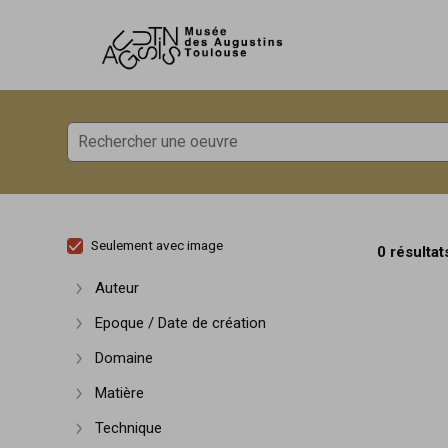
Accèder directement au contenu
Accèder directement au contenu
Seulement avec image
0 résultat
Auteur
Afficher plus
Epoque / Date de création
Afficher plus
Domaine
Afficher plus
Matière
Afficher plus
Technique
Afficher plus