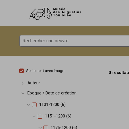
Accèder directement au contenu
Accèder directement au contenu
Seulement avec image
0 résultat
Auteur
Afficher plus
Epoque / Date de création
Afficher plus
1101-1200 (6)
Afficher plus
1151-1200 (6)
Afficher plus
1176-1200 (6)