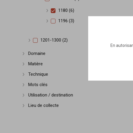
Afficher plus
1180 (6)
Afficher plus
1196 (3)
Afficher plus
1201-1300 (2)
Afficher plus
En autorisan
Domaine
Afficher plus
Matière
Afficher plus
Technique
Afficher plus
Mots clés
Afficher plus
Utilisation / destination
Afficher plus
Lieu de collecte
Afficher plus