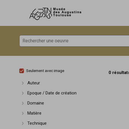
Accèder directement au contenu
Accèder directement au contenu
Seulement avec image
0 résultat
Auteur
Afficher plus
Epoque / Date de création
Afficher plus
Domaine
Afficher plus
Matière
Afficher plus
Technique
Afficher plus