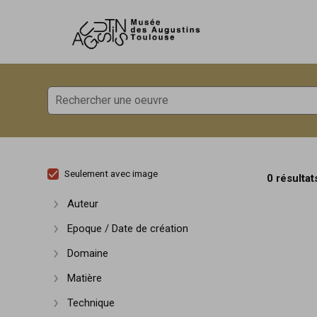
Accèder directement au contenu
Accèder directement au contenu
Seulement avec image
0 résultat
Auteur
Afficher plus
Epoque / Date de création
Afficher plus
Domaine
Afficher plus
Matière
Afficher plus
Technique
Afficher plus