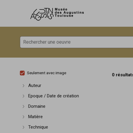
Accèder directement au contenu
Accèder directement au contenu
Seulement avec image
0 résultat
Auteur
Afficher plus
Epoque / Date de création
Afficher plus
Domaine
Afficher plus
Matière
Afficher plus
Technique
Afficher plus