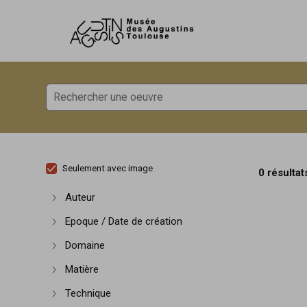
Accèder directement au contenu
Accèder directement au contenu
Seulement avec image
0 résultat
Auteur
Afficher plus
Epoque / Date de création
Afficher plus
Domaine
Afficher plus
Matière
Afficher plus
Technique
Afficher plus