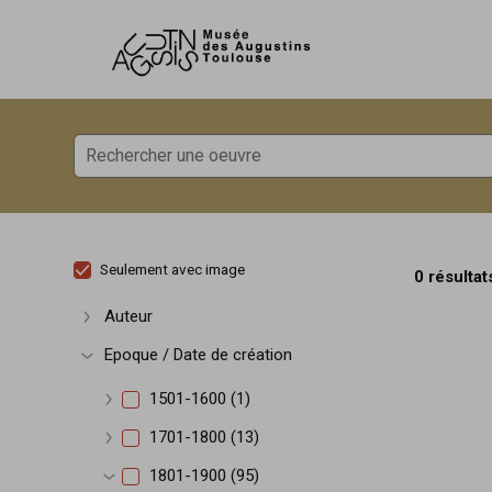
Accèder directement au contenu
Accèder directement au contenu
Seulement avec image
0 résultat
Auteur
Afficher plus
Epoque / Date de création
Afficher plus
1501-1600 (1)
Afficher plus
1701-1800 (13)
Afficher plus
1801-1900 (95)
Afficher plus