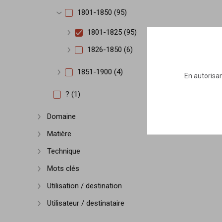
1801-1850 (95)
Afficher plus
1801-1825 (95)
Afficher plus
1826-1850 (6)
Afficher plus
1851-1900 (4)
En autorisan
Afficher plus
? (1)
Domaine
Afficher plus
Matière
Afficher plus
Technique
Afficher plus
Mots clés
Afficher plus
Utilisation / destination
Afficher plus
Utilisateur / destinataire
Afficher plus