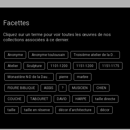
Facettes
Cliquez sur un terme pour voir toutes les œuvres de nos
collections associées à ce dernier.
Anonyme
Anonyme toulousain
Troisième atelier de la Daurade
Atelier
Sculpture
1101-1200
1151-1200
1151-1175
Monastère N-D de la Daurade : salle capitulaire Toulouse
pierre
marbre
FIGURE BIBLIQUE
ASSIS
?
MUSICIEN
CHIEN
COUCHE
TABOURET
DAVID
HARPE
taille directe
taille
taille en réserve
décor d'architecture
décor