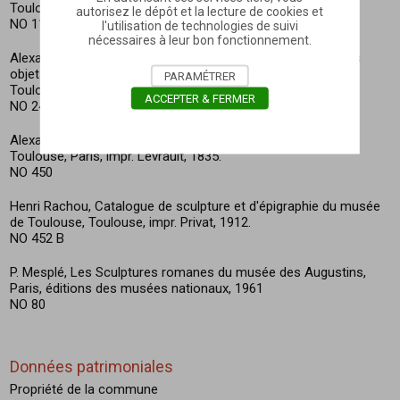
Toulouse, Toulouse, impr. Douladoure, s.d. (1818 ou 1820).
autorisez le dépôt et la lecture de cookies et
NO 113
l'utilisation de technologies de suivi
nécessaires à leur bon fonctionnement.
Alexandre Du Mège, Notice des monuments antiques et des
objets de sculpture moderne conservés dans le musée de
PARAMÉTRER
Toulouse, Toulouse, impr. Douladoure, 1828
ACCEPTER & FERMER
NO 248
Alexandre Du Mège, Description du musée des Antiques de
Toulouse, Paris, impr. Levrault, 1835.
NO 450
Henri Rachou, Catalogue de sculpture et d'épigraphie du musée
de Toulouse, Toulouse, impr. Privat, 1912.
NO 452 B
P. Mesplé, Les Sculptures romanes du musée des Augustins,
Paris, éditions des musées nationaux, 1961
NO 80
Données patrimoniales
Propriété de la commune