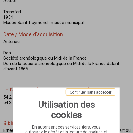
Actuel
Transfert
1954
Musée Saint-Raymond : musée municipal
Date / Mode d'acquisition
Antérieur
Don
Société archéologique du Midi de la France
Don de la société archéologique du Midi de la France datant
d'avant 1865.
Œuvre associée conservée au musée
Continuer sans accepter
54 2 1 A Vierge foulant le dragon
Utilisation des
54 2 1 B Dragon
cookies
Bibliographie
En autorisant ces services tiers, vous
Ernest Roschach : Catalogue des antiquités et des objets d'art du
autorisez le dépôt et la lecture de cookies et