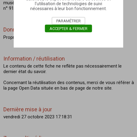
musée de Toulouse, Toulouse, impr. Viguier, 1865.
l'utilisation de technologies de suivi
n° 911
nécessaires à leur bon fonctionnement.
PARAMÉTRER
ACCEPTER & FERMER
Données patrimoniales
Propriété de la commune
Information / réutilisation
Le contenu de cette fiche ne reflète pas nécessairement le
dernier état du savoir.
Concernant la réutilisation des contenus, merci de vous référer à
la page Open Data située en bas de page de notre site.
Dernière mise à jour
vendredi 27 octobre 2023 17:18:31