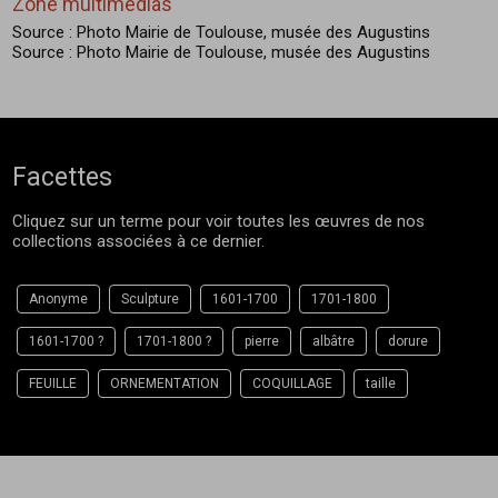
Zone multimédias
Source : Photo Mairie de Toulouse, musée des Augustins
Source : Photo Mairie de Toulouse, musée des Augustins
Facettes
Cliquez sur un terme pour voir toutes les œuvres de nos
collections associées à ce dernier.
Anonyme
Sculpture
1601-1700
1701-1800
1601-1700 ?
1701-1800 ?
pierre
albâtre
dorure
FEUILLE
ORNEMENTATION
COQUILLAGE
taille